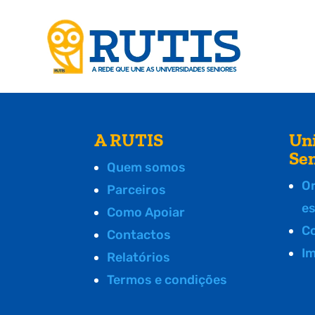
A RUTIS
Un
Se
Quem somos
O
Parceiros
e
Como Apoiar
C
Contactos
I
Relatórios
Termos e condições