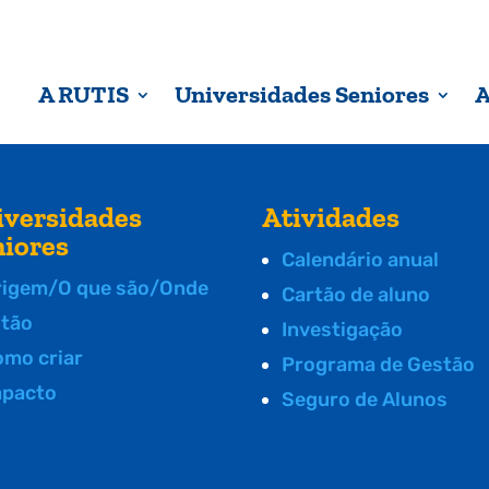
A RUTIS
Universidades Seniores
A
iversidades
Atividades
niores
Calendário anual
rigem/O que são/Onde
Cartão de aluno
stão
Investigação
omo criar
Programa de Gestão
mpacto
Seguro de Alunos