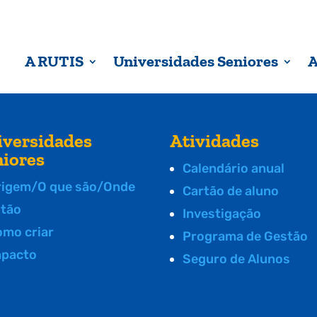
A RUTIS
Universidades Seniores
A
iversidades
Atividades
niores
Calendário anual
rigem/O que são/Onde
Cartão de aluno
stão
Investigação
omo criar
Programa de Gestão
mpacto
Seguro de Alunos