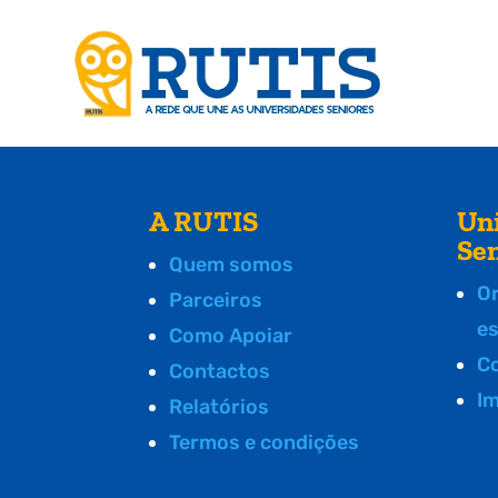
A RUTIS
Un
Se
Quem somos
O
Parceiros
e
Como Apoiar
C
Contactos
I
Relatórios
Termos e condições