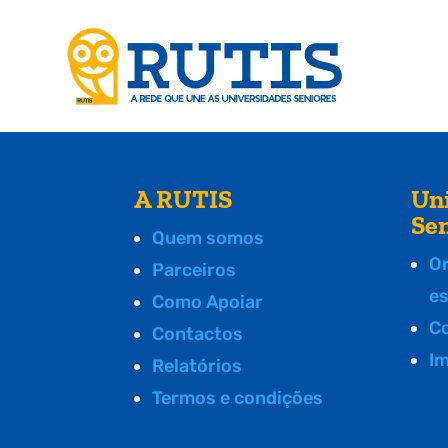
A RUTIS
Un
Se
Quem somos
O
Parceiros
e
Como Apoiar
C
Contactos
I
Relatórios
Termos e condições