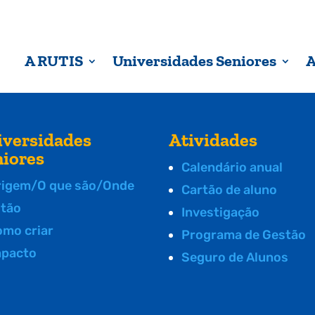
A RUTIS
Universidades Seniores
A
iversidades
Atividades
niores
Calendário anual
rigem/O que são/Onde
Cartão de aluno
stão
Investigação
omo criar
Programa de Gestão
mpacto
Seguro de Alunos