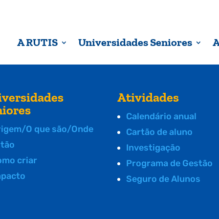
A RUTIS
Universidades Seniores
A
iversidades
Atividades
niores
Calendário anual
rigem/O que são/Onde
Cartão de aluno
stão
Investigação
omo criar
Programa de Gestão
mpacto
Seguro de Alunos