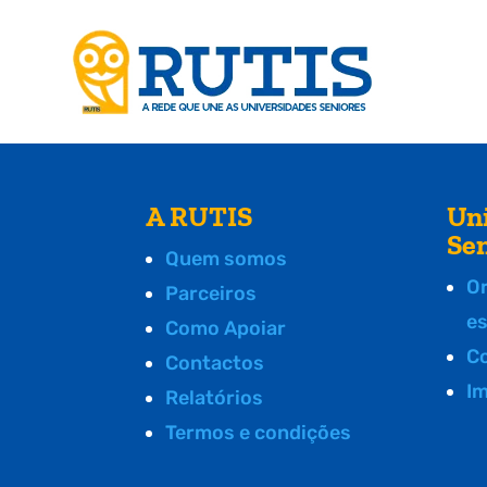
A RUTIS
Un
Se
Quem somos
O
Parceiros
e
Como Apoiar
C
Contactos
I
Relatórios
Termos e condições