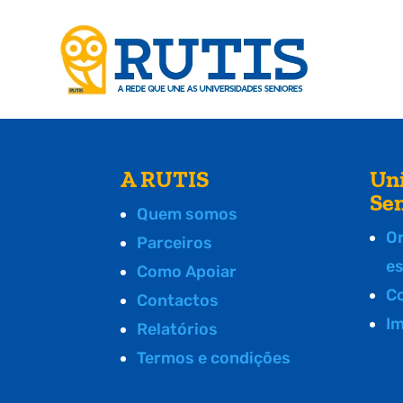
A RUTIS
Un
Se
Quem somos
O
Parceiros
e
Como Apoiar
C
Contactos
I
Relatórios
Termos e condições