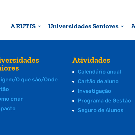
A RUTIS
Universidades Seniores
A
iversidades
Atividades
niores
Calendário anual
rigem/O que são/Onde
Cartão de aluno
stão
Investigação
omo criar
Programa de Gestão
mpacto
Seguro de Alunos