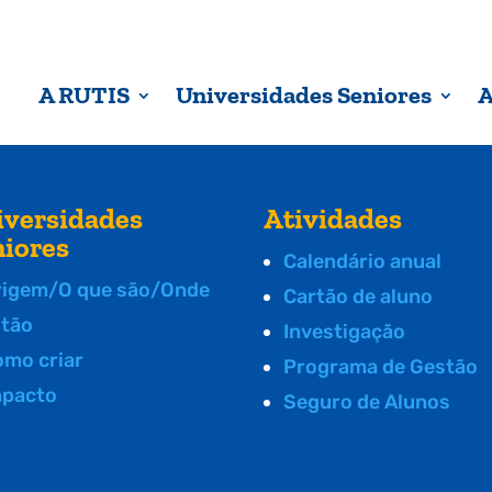
A RUTIS
Universidades Seniores
A
iversidades
Atividades
niores
Calendário anual
rigem/O que são/Onde
Cartão de aluno
stão
Investigação
omo criar
Programa de Gestão
mpacto
Seguro de Alunos