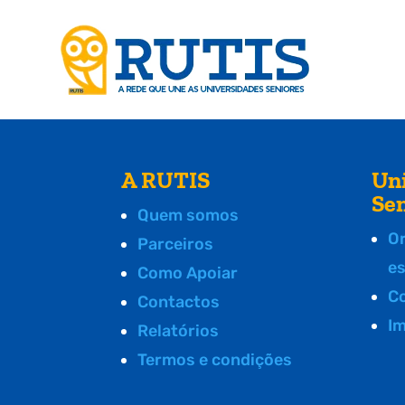
A RUTIS
Un
Se
Quem somos
O
Parceiros
e
Como Apoiar
C
Contactos
I
Relatórios
Termos e condições