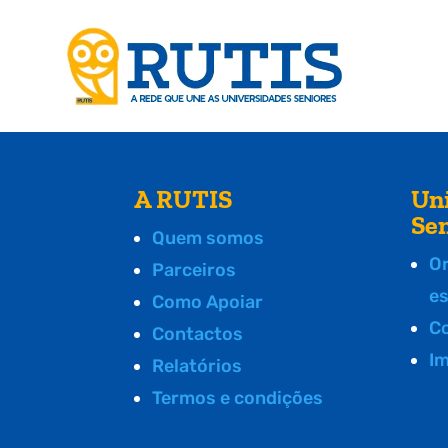
A RUTIS
Un
Se
Quem somos
O
Parceiros
e
Como Apoiar
C
Contactos
I
Relatórios
Termos e condições