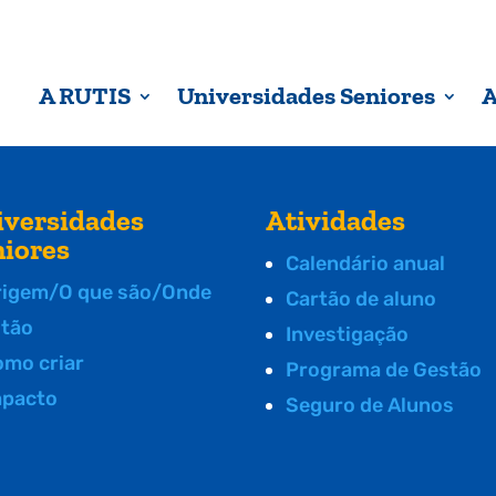
A RUTIS
Universidades Seniores
A
iversidades
Atividades
niores
Calendário anual
rigem/O que são/Onde
Cartão de aluno
stão
Investigação
omo criar
Programa de Gestão
mpacto
Seguro de Alunos