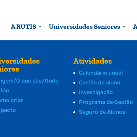
A RUTIS
Universidades Seniores
A
iversidades
Atividades
niores
Calendário anual
rigem/O que são/Onde
Cartão de aluno
stão
Investigação
omo criar
Programa de Gestão
mpacto
Seguro de Alunos