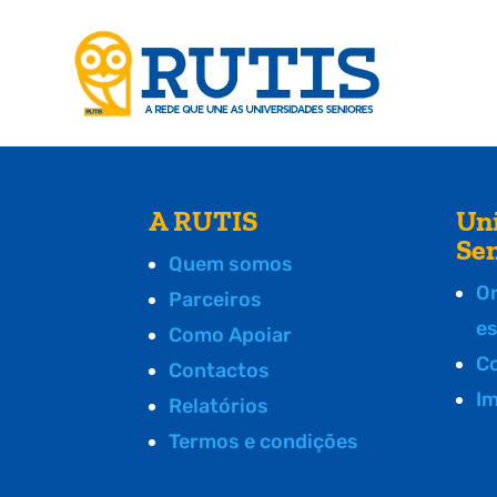
A RUTIS
Un
Se
Quem somos
O
Parceiros
e
Como Apoiar
C
Contactos
I
Relatórios
Termos e condições