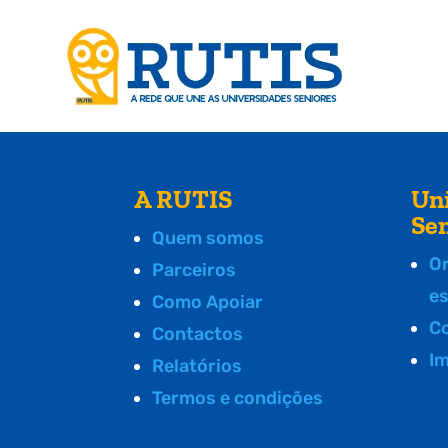
A RUTIS
Un
Se
Quem somos
O
Parceiros
e
Como Apoiar
C
Contactos
I
Relatórios
Termos e condições