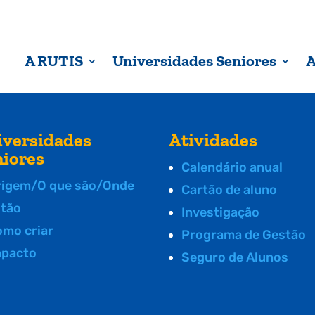
A RUTIS
Universidades Seniores
A
iversidades
Atividades
niores
Calendário anual
rigem/O que são/Onde
Cartão de aluno
stão
Investigação
omo criar
Programa de Gestão
mpacto
Seguro de Alunos