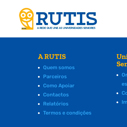
A RUTIS
Un
Se
Quem somos
O
Parceiros
e
Como Apoiar
C
Contactos
I
Relatórios
Termos e condições