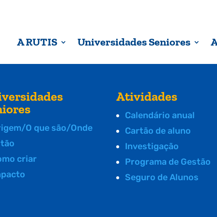
A RUTIS
Universidades Seniores
A
iversidades
Atividades
niores
Calendário anual
rigem/O que são/Onde
Cartão de aluno
stão
Investigação
omo criar
Programa de Gestão
mpacto
Seguro de Alunos