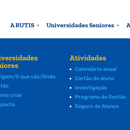
A RUTIS
Universidades Seniores
A
iversidades
Atividades
niores
Calendário anual
rigem/O que são/Onde
Cartão de aluno
stão
Investigação
omo criar
Programa de Gestão
mpacto
Seguro de Alunos