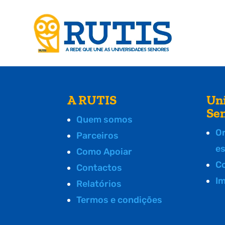
A RUTIS
Un
Se
Quem somos
O
Parceiros
e
Como Apoiar
C
Contactos
I
Relatórios
Termos e condições