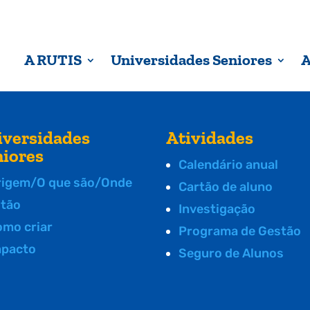
A RUTIS
Universidades Seniores
A
iversidades
Atividades
niores
Calendário anual
rigem/O que são/Onde
Cartão de aluno
stão
Investigação
omo criar
Programa de Gestão
mpacto
Seguro de Alunos