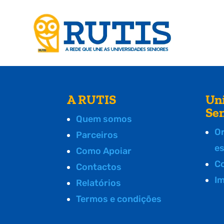
A RUTIS
Un
Se
Quem somos
O
Parceiros
e
Como Apoiar
C
Contactos
I
Relatórios
Termos e condições