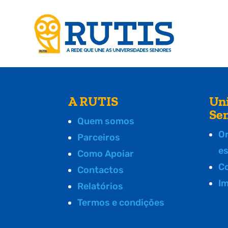
A RUTIS
Un
Se
Quem somos
O
Parceiros
e
Como Apoiar
C
Contactos
I
Relatórios
Termos e condições