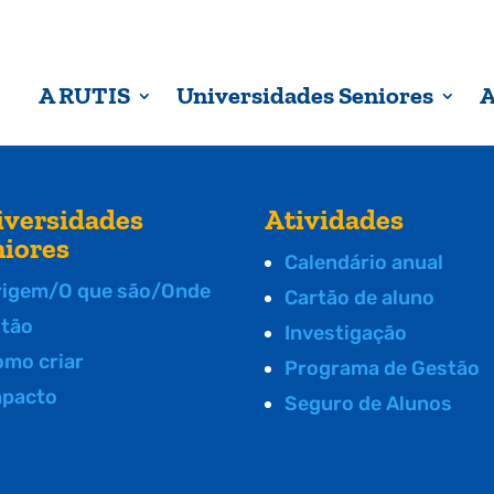
A RUTIS
Universidades Seniores
A
iversidades
Atividades
niores
Calendário anual
rigem/O que são/Onde
Cartão de aluno
stão
Investigação
omo criar
Programa de Gestão
mpacto
Seguro de Alunos