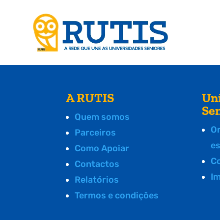
A RUTIS
Un
Se
Quem somos
O
Parceiros
e
Como Apoiar
C
Contactos
I
Relatórios
Termos e condições