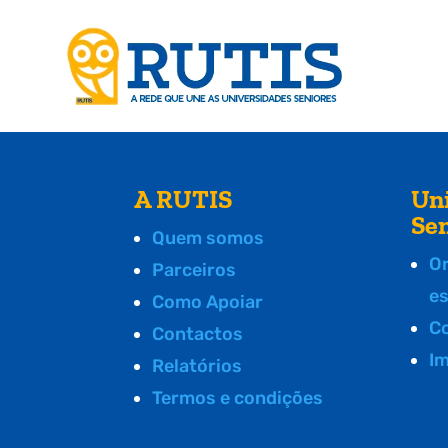
A RUTIS
Un
Se
Quem somos
O
Parceiros
e
Como Apoiar
C
Contactos
I
Relatórios
Termos e condições