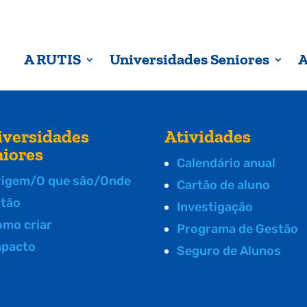
A RUTIS
Universidades Seniores
A
iversidades
Atividades
niores
Calendário anual
rigem/O que são/Onde
Cartão de aluno
stão
Investigação
omo criar
Programa de Gestão
mpacto
Seguro de Alunos