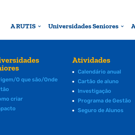
A RUTIS
Universidades Seniores
A
iversidades
Atividades
niores
Calendário anual
rigem/O que são/Onde
Cartão de aluno
stão
Investigação
omo criar
Programa de Gestão
mpacto
Seguro de Alunos