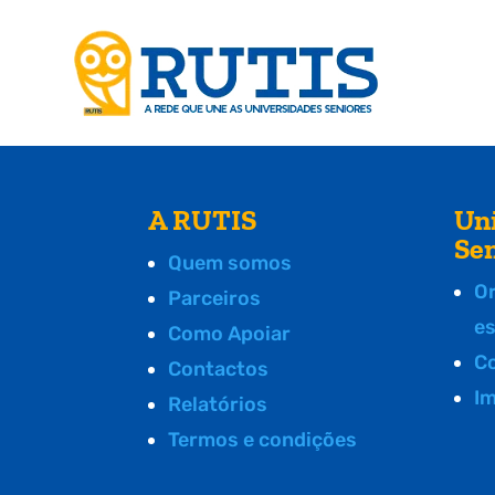
A RUTIS
Un
Se
Quem somos
O
Parceiros
e
Como Apoiar
C
Contactos
I
Relatórios
Termos e condições