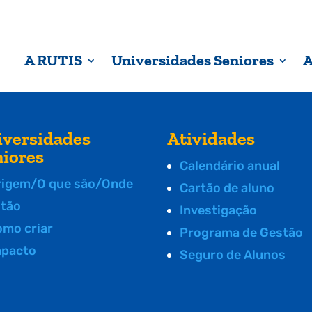
A RUTIS
Universidades Seniores
A
iversidades
Atividades
niores
Calendário anual
rigem/O que são/Onde
Cartão de aluno
stão
Investigação
omo criar
Programa de Gestão
mpacto
Seguro de Alunos