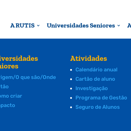
A RUTIS
Universidades Seniores
A
iversidades
Atividades
niores
Calendário anual
rigem/O que são/Onde
Cartão de aluno
stão
Investigação
omo criar
Programa de Gestão
mpacto
Seguro de Alunos