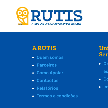
A RUTIS
Un
Se
Quem somos
O
Parceiros
e
Como Apoiar
C
Contactos
I
Relatórios
Termos e condições