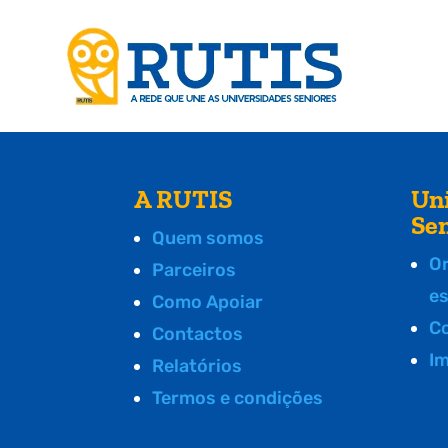
A RUTIS
Un
Se
Quem somos
O
Parceiros
e
Como Apoiar
C
Contactos
I
Relatórios
Termos e condições