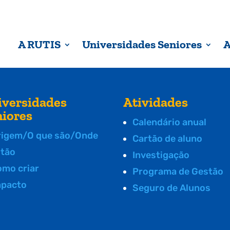
A RUTIS
Universidades Seniores
A
iversidades
Atividades
niores
Calendário anual
rigem/O que são/Onde
Cartão de aluno
stão
Investigação
omo criar
Programa de Gestão
mpacto
Seguro de Alunos