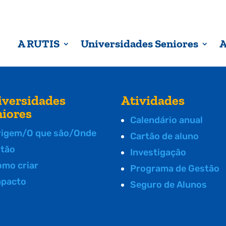
A RUTIS
Universidades Seniores
A
iversidades
Atividades
niores
Calendário anual
rigem/O que são/Onde
Cartão de aluno
stão
Investigação
omo criar
Programa de Gestão
mpacto
Seguro de Alunos