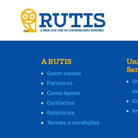
A RUTIS
Un
Se
Quem somos
O
Parceiros
e
Como Apoiar
C
Contactos
I
Relatórios
Termos e condições