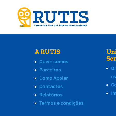
A RUTIS
Un
Se
Quem somos
O
Parceiros
e
Como Apoiar
C
Contactos
I
Relatórios
Termos e condições