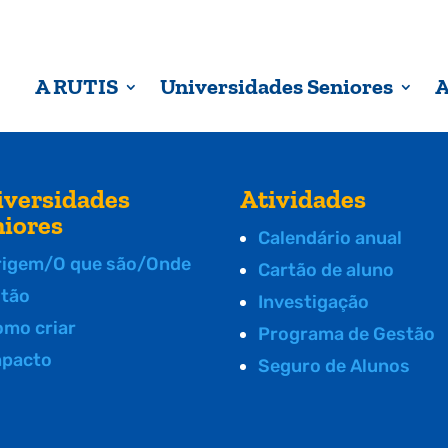
A RUTIS
Universidades Seniores
A
iversidades
Atividades
niores
Calendário anual
rigem/O que são/Onde
Cartão de aluno
stão
Investigação
omo criar
Programa de Gestão
mpacto
Seguro de Alunos