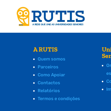
A RUTIS
Un
Se
Quem somos
O
Parceiros
e
Como Apoiar
C
Contactos
I
Relatórios
Termos e condições