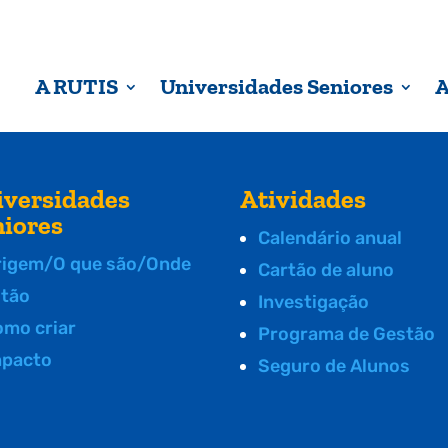
A RUTIS
Universidades Seniores
A
iversidades
Atividades
niores
Calendário anual
rigem/O que são/Onde
Cartão de aluno
stão
Investigação
omo criar
Programa de Gestão
mpacto
Seguro de Alunos