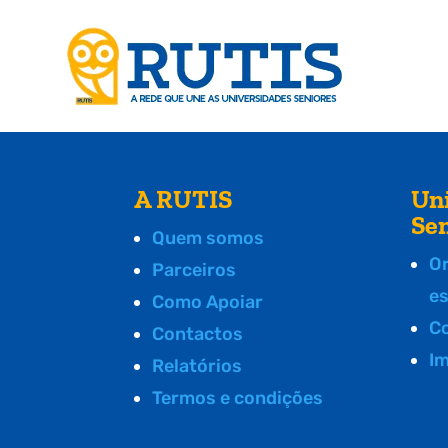
A RUTIS
Un
Se
Quem somos
O
Parceiros
e
Como Apoiar
C
Contactos
I
Relatórios
Termos e condições