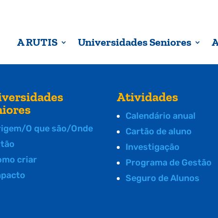
A RUTIS
Universidades Seniores
A
iversidades
Atividades
niores
Calendário anual
rigem/O que são/Onde
Cartão de aluno
stão
Investigação
omo criar
Programa de Gestão
mpacto
Seguro de Alunos