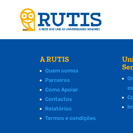
A RUTIS
Un
Se
Quem somos
O
Parceiros
e
Como Apoiar
C
Contactos
I
Relatórios
Termos e condições