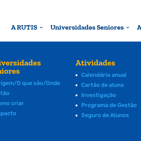
A RUTIS
Universidades Seniores
A
iversidades
Atividades
niores
Calendário anual
rigem/O que são/Onde
Cartão de aluno
stão
Investigação
omo criar
Programa de Gestão
mpacto
Seguro de Alunos