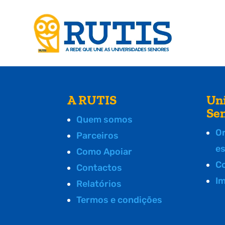
A RUTIS
Un
Se
Quem somos
O
Parceiros
e
Como Apoiar
C
Contactos
I
Relatórios
Termos e condições