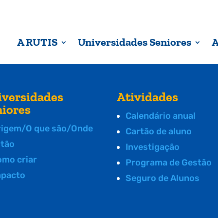
A RUTIS
Universidades Seniores
A
iversidades
Atividades
niores
Calendário anual
rigem/O que são/Onde
Cartão de aluno
stão
Investigação
omo criar
Programa de Gestão
mpacto
Seguro de Alunos