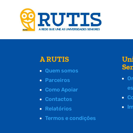
A RUTIS
Un
Se
Quem somos
O
Parceiros
e
Como Apoiar
C
Contactos
I
Relatórios
Termos e condições