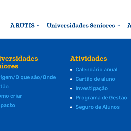
A RUTIS
Universidades Seniores
A
iversidades
Atividades
niores
Calendário anual
rigem/O que são/Onde
Cartão de aluno
stão
Investigação
omo criar
Programa de Gestão
mpacto
Seguro de Alunos