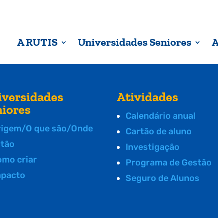
A RUTIS
Universidades Seniores
A
iversidades
Atividades
niores
Calendário anual
rigem/O que são/Onde
Cartão de aluno
stão
Investigação
omo criar
Programa de Gestão
mpacto
Seguro de Alunos