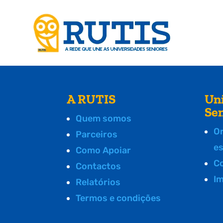
A RUTIS
Un
Se
Quem somos
O
Parceiros
e
Como Apoiar
C
Contactos
I
Relatórios
Termos e condições