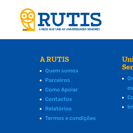
A RUTIS
Un
Se
Quem somos
O
Parceiros
e
Como Apoiar
C
Contactos
I
Relatórios
Termos e condições