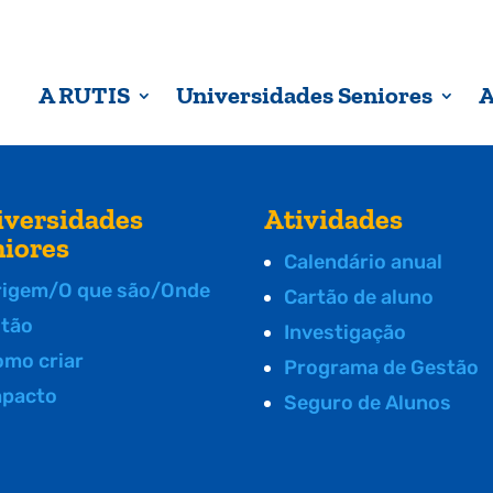
A RUTIS
Universidades Seniores
A
iversidades
Atividades
niores
Calendário anual
rigem/O que são/Onde
Cartão de aluno
stão
Investigação
omo criar
Programa de Gestão
mpacto
Seguro de Alunos