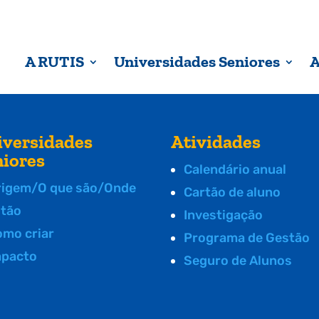
A RUTIS
Universidades Seniores
A
iversidades
Atividades
niores
Calendário anual
rigem/O que são/Onde
Cartão de aluno
stão
Investigação
omo criar
Programa de Gestão
mpacto
Seguro de Alunos