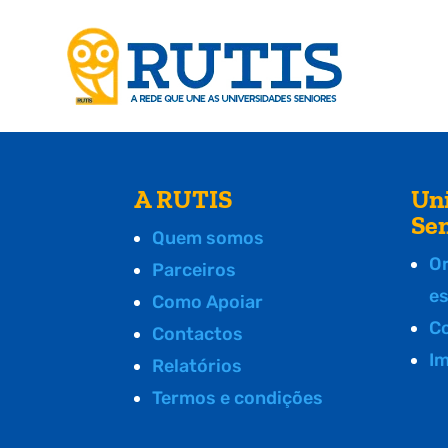
A RUTIS
Un
Se
Quem somos
O
Parceiros
e
Como Apoiar
C
Contactos
I
Relatórios
Termos e condições