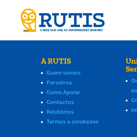
A RUTIS
Un
Se
Quem somos
O
Parceiros
e
Como Apoiar
C
Contactos
I
Relatórios
Termos e condições