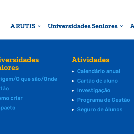
A RUTIS
Universidades Seniores
A
iversidades
Atividades
niores
Calendário anual
rigem/O que são/Onde
Cartão de aluno
stão
Investigação
omo criar
Programa de Gestão
mpacto
Seguro de Alunos