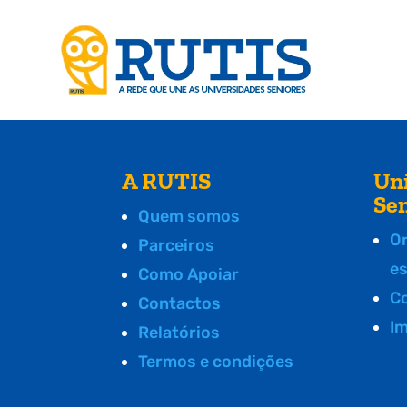
A RUTIS
Un
Se
Quem somos
O
Parceiros
e
Como Apoiar
C
Contactos
I
Relatórios
Termos e condições