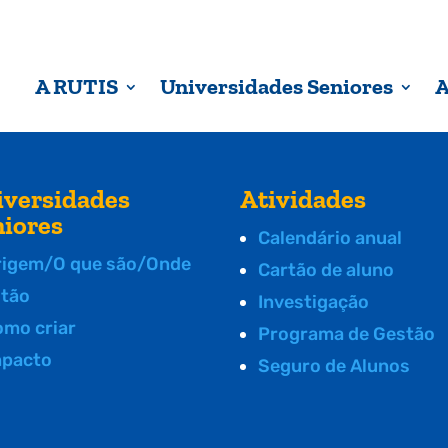
A RUTIS
Universidades Seniores
A
iversidades
Atividades
niores
Calendário anual
rigem/O que são/Onde
Cartão de aluno
stão
Investigação
omo criar
Programa de Gestão
mpacto
Seguro de Alunos