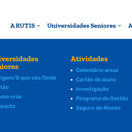
A RUTIS
Universidades Seniores
A
iversidades
Atividades
niores
Calendário anual
rigem/O que são/Onde
Cartão de aluno
stão
Investigação
omo criar
Programa de Gestão
mpacto
Seguro de Alunos