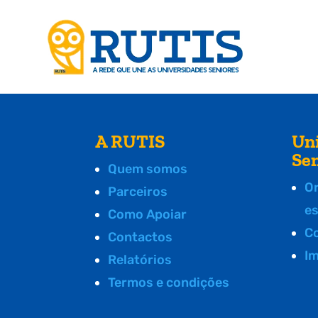
A RUTIS
Un
Se
Quem somos
O
Parceiros
e
Como Apoiar
C
Contactos
I
Relatórios
Termos e condições