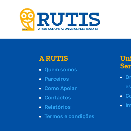
A RUTIS
Un
Se
Quem somos
O
Parceiros
e
Como Apoiar
C
Contactos
I
Relatórios
Termos e condições