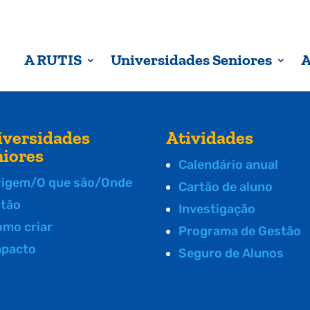
A RUTIS
Universidades Seniores
A
iversidades
Atividades
niores
Calendário anual
rigem/O que são/Onde
Cartão de aluno
stão
Investigação
omo criar
Programa de Gestão
mpacto
Seguro de Alunos