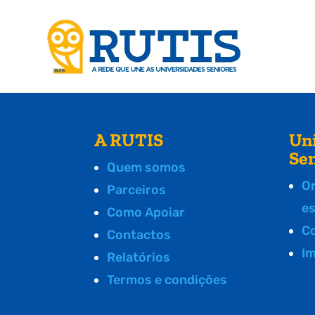
A RUTIS
Un
Se
Quem somos
O
Parceiros
e
Como Apoiar
C
Contactos
I
Relatórios
Termos e condições