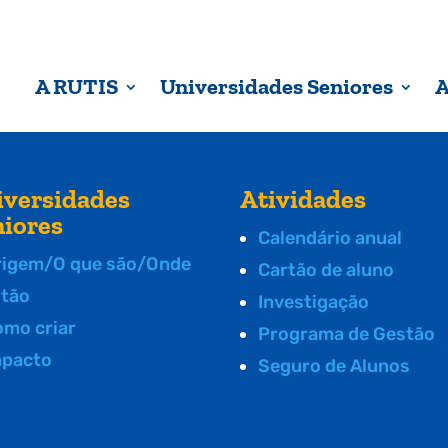
A RUTIS
Universidades Seniores
A
iversidades
Atividades
niores
Calendário anual
rigem/O que são/Onde
Cartão de aluno
stão
Investigação
omo criar
Programa de Gestão
mpacto
Seguro de Alunos