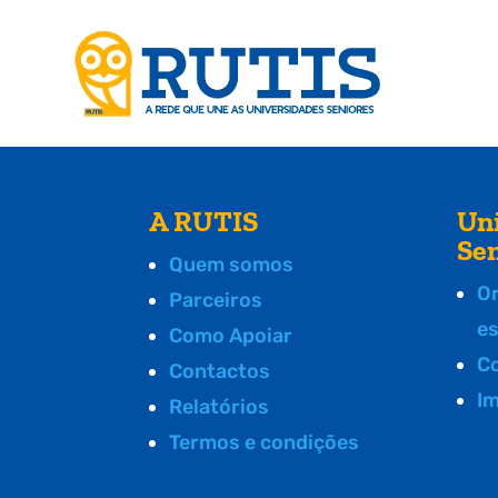
A RUTIS
Un
Se
Quem somos
O
Parceiros
e
Como Apoiar
C
Contactos
I
Relatórios
Termos e condições