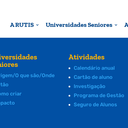
A RUTIS
Universidades Seniores
A
iversidades
Atividades
niores
Calendário anual
rigem/O que são/Onde
Cartão de aluno
stão
Investigação
omo criar
Programa de Gestão
mpacto
Seguro de Alunos