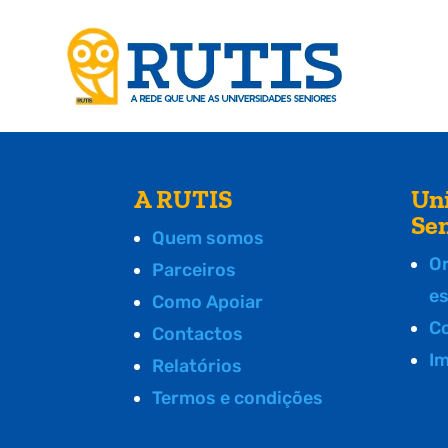
A RUTIS
Un
Se
Quem somos
O
Parceiros
e
Como Apoiar
C
Contactos
I
Relatórios
Termos e condições