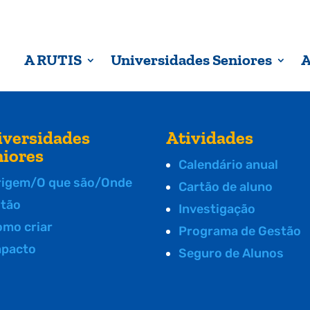
A RUTIS
Universidades Seniores
A
iversidades
Atividades
niores
Calendário anual
rigem/O que são/Onde
Cartão de aluno
stão
Investigação
omo criar
Programa de Gestão
mpacto
Seguro de Alunos