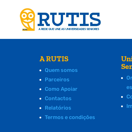
A RUTIS
Un
Se
Quem somos
O
Parceiros
e
Como Apoiar
C
Contactos
I
Relatórios
Termos e condições