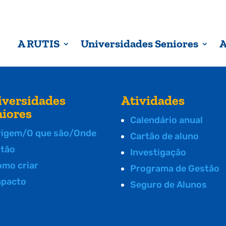
A RUTIS
Universidades Seniores
A
iversidades
Atividades
niores
Calendário anual
rigem/O que são/Onde
Cartão de aluno
stão
Investigação
omo criar
Programa de Gestão
mpacto
Seguro de Alunos