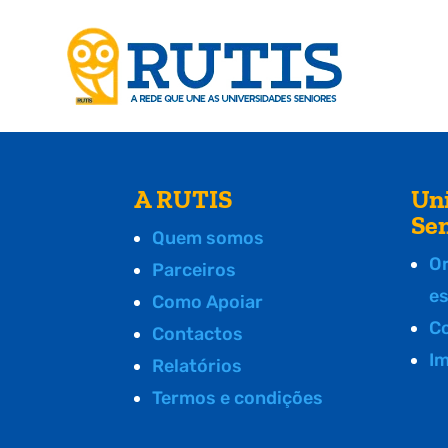
A RUTIS
Un
Se
Quem somos
O
Parceiros
e
Como Apoiar
C
Contactos
I
Relatórios
Termos e condições