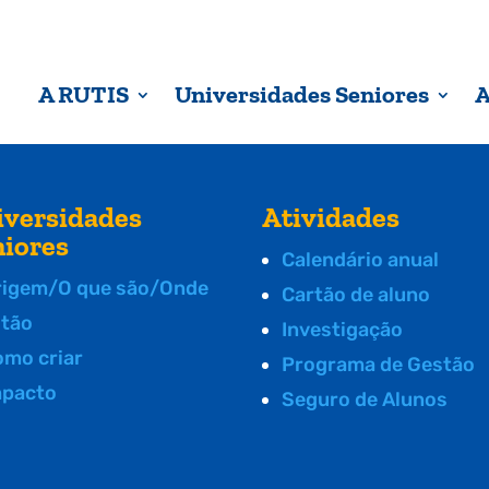
A RUTIS
Universidades Seniores
A
iversidades
Atividades
niores
Calendário anual
rigem/O que são/Onde
Cartão de aluno
stão
Investigação
omo criar
Programa de Gestão
mpacto
Seguro de Alunos