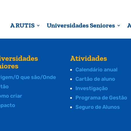
A RUTIS
Universidades Seniores
A
iversidades
Atividades
niores
Calendário anual
rigem/O que são/Onde
Cartão de aluno
stão
Investigação
omo criar
Programa de Gestão
mpacto
Seguro de Alunos