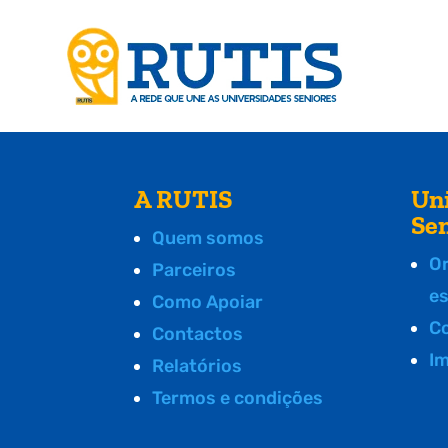
A RUTIS
Un
Se
Quem somos
O
Parceiros
e
Como Apoiar
C
Contactos
I
Relatórios
Termos e condições