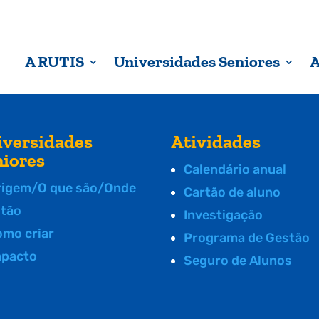
A RUTIS
Universidades Seniores
A
iversidades
Atividades
niores
Calendário anual
rigem/O que são/Onde
Cartão de aluno
stão
Investigação
omo criar
Programa de Gestão
mpacto
Seguro de Alunos