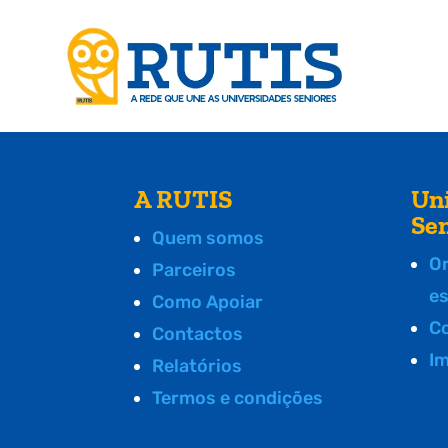
A RUTIS
Un
Se
Quem somos
O
Parceiros
e
Como Apoiar
C
Contactos
I
Relatórios
Termos e condições