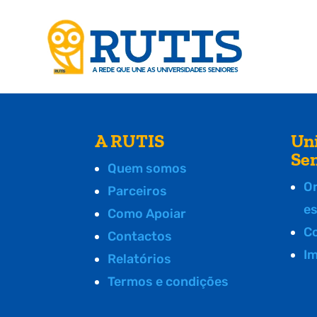
A RUTIS
Un
Se
Quem somos
O
Parceiros
e
Como Apoiar
C
Contactos
I
Relatórios
Termos e condições