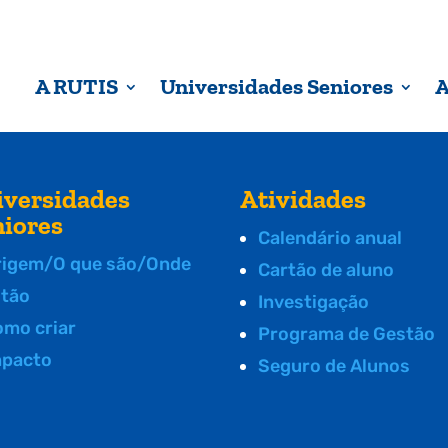
A RUTIS
Universidades Seniores
A
iversidades
Atividades
niores
Calendário anual
rigem/O que são/Onde
Cartão de aluno
stão
Investigação
omo criar
Programa de Gestão
mpacto
Seguro de Alunos