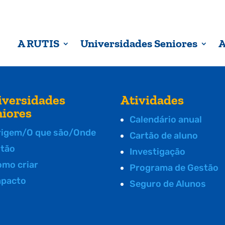
A RUTIS
Universidades Seniores
A
iversidades
Atividades
niores
Calendário anual
rigem/O que são/Onde
Cartão de aluno
stão
Investigação
omo criar
Programa de Gestão
mpacto
Seguro de Alunos