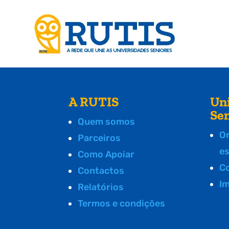
A RUTIS
Un
Se
Quem somos
O
Parceiros
e
Como Apoiar
C
Contactos
I
Relatórios
Termos e condições