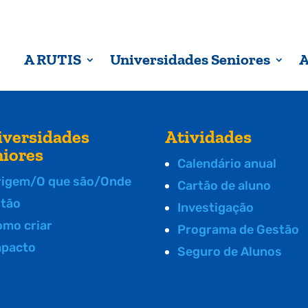
A RUTIS
Universidades Seniores
A
iversidades
Atividades
niores
Calendário anual
rigem/O que são/Onde
Cartão de aluno
stão
Investigação
omo criar
Programa de Gestão
mpacto
Seguro de Alunos