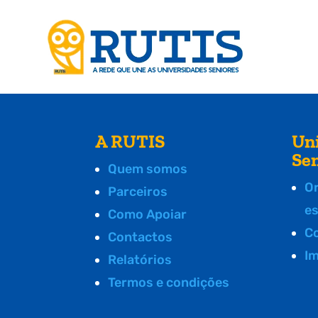
A RUTIS
Un
Se
Quem somos
O
Parceiros
e
Como Apoiar
C
Contactos
I
Relatórios
Termos e condições