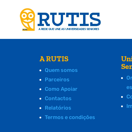
A RUTIS
Un
Se
Quem somos
O
Parceiros
e
Como Apoiar
C
Contactos
I
Relatórios
Termos e condições