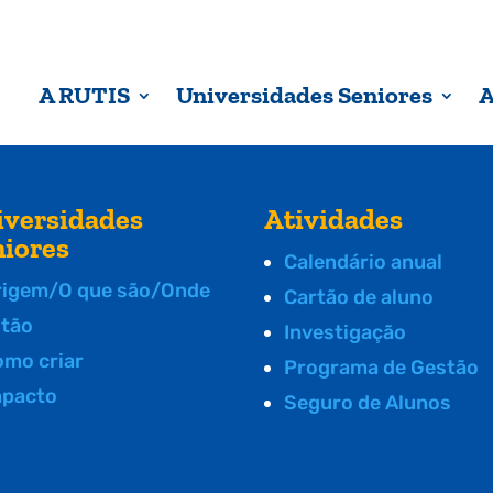
A RUTIS
Universidades Seniores
A
iversidades
Atividades
niores
Calendário anual
rigem/O que são/Onde
Cartão de aluno
stão
Investigação
omo criar
Programa de Gestão
mpacto
Seguro de Alunos