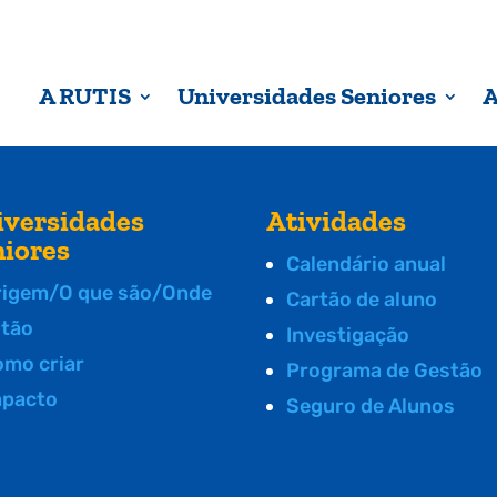
A RUTIS
Universidades Seniores
A
iversidades
Atividades
niores
Calendário anual
rigem/O que são/Onde
Cartão de aluno
stão
Investigação
omo criar
Programa de Gestão
mpacto
Seguro de Alunos