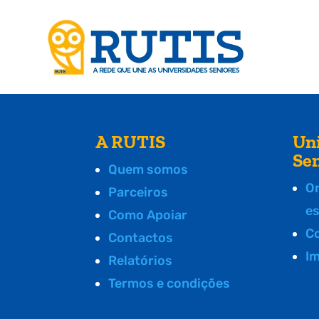
A RUTIS
Un
Se
Quem somos
O
Parceiros
e
Como Apoiar
C
Contactos
I
Relatórios
Termos e condições