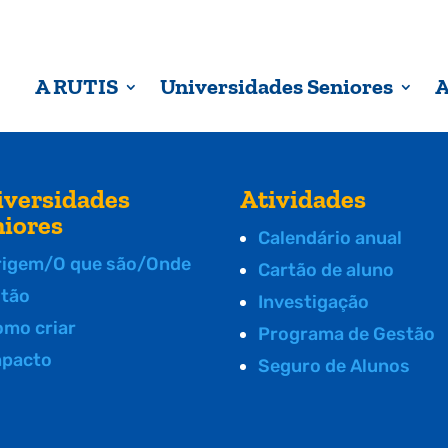
A RUTIS
Universidades Seniores
A
iversidades
Atividades
niores
Calendário anual
rigem/O que são/Onde
Cartão de aluno
stão
Investigação
omo criar
Programa de Gestão
mpacto
Seguro de Alunos