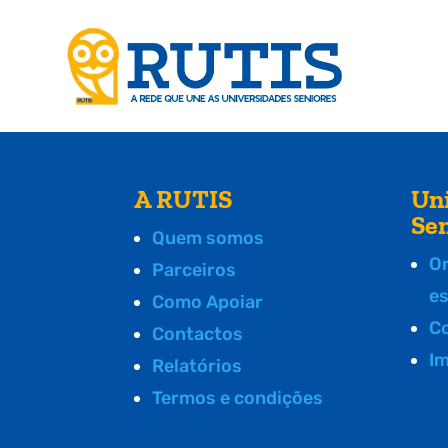
A RUTIS
Un
Se
Quem somos
O
Parceiros
e
Como Apoiar
C
Contactos
I
Relatórios
Termos e condições