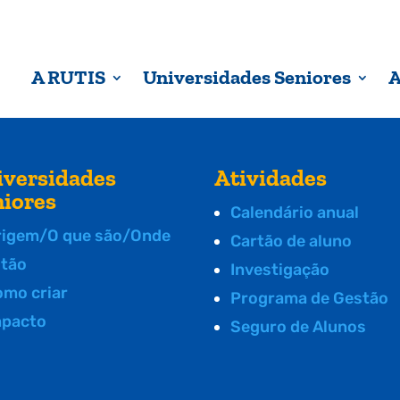
A RUTIS
Universidades Seniores
A
iversidades
Atividades
niores
Calendário anual
rigem/O que são/Onde
Cartão de aluno
stão
Investigação
omo criar
Programa de Gestão
mpacto
Seguro de Alunos