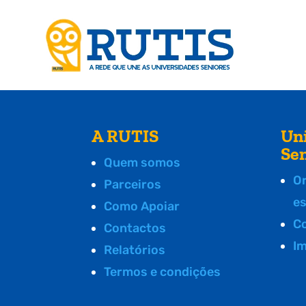
A RUTIS
Un
Se
Quem somos
O
Parceiros
e
Como Apoiar
C
Contactos
I
Relatórios
Termos e condições