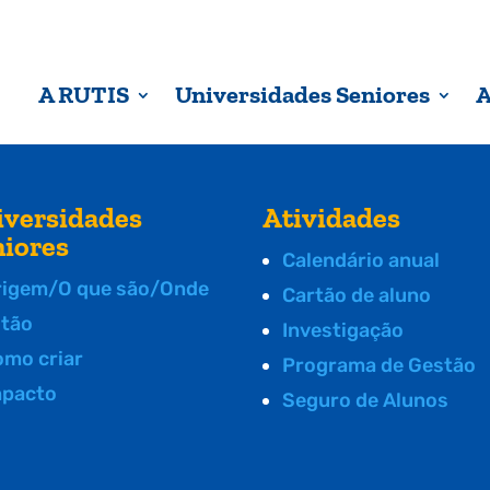
A RUTIS
Universidades Seniores
A
iversidades
Atividades
niores
Calendário anual
rigem/O que são/Onde
Cartão de aluno
stão
Investigação
omo criar
Programa de Gestão
mpacto
Seguro de Alunos