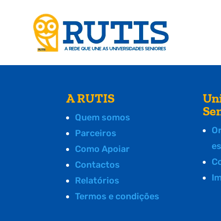
A RUTIS
Un
Se
Quem somos
O
Parceiros
e
Como Apoiar
C
Contactos
I
Relatórios
Termos e condições