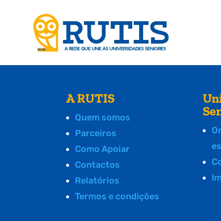
A RUTIS
Un
Se
Quem somos
O
Parceiros
e
Como Apoiar
C
Contactos
I
Relatórios
Termos e condições