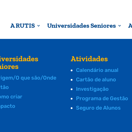
A RUTIS
Universidades Seniores
A
iversidades
Atividades
niores
Calendário anual
rigem/O que são/Onde
Cartão de aluno
stão
Investigação
omo criar
Programa de Gestão
mpacto
Seguro de Alunos