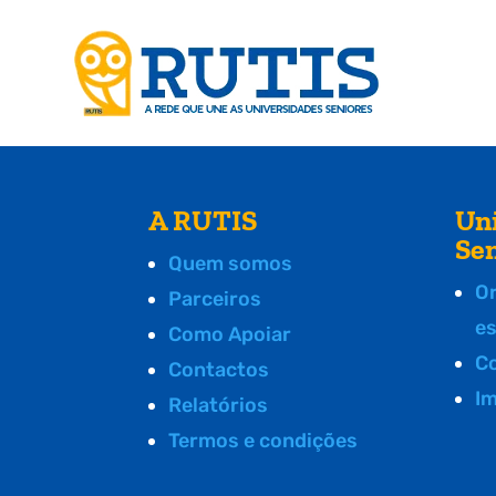
A RUTIS
Un
Se
Quem somos
O
Parceiros
e
Como Apoiar
C
Contactos
I
Relatórios
Termos e condições