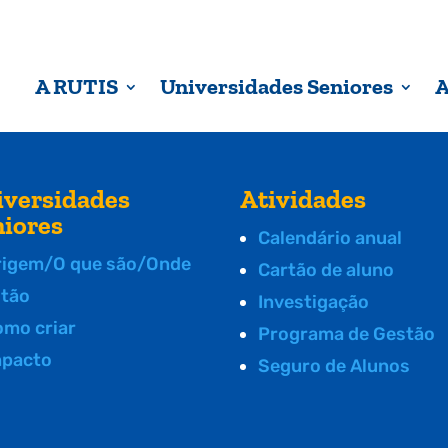
A RUTIS
Universidades Seniores
A
iversidades
Atividades
niores
Calendário anual
rigem/O que são/Onde
Cartão de aluno
stão
Investigação
omo criar
Programa de Gestão
mpacto
Seguro de Alunos